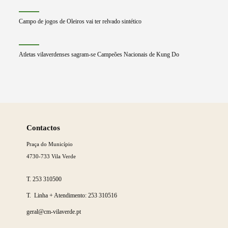
Campo de jogos de Oleiros vai ter relvado sintético
Atletas vilaverdenses sagram-se Campeões Nacionais de Kung Do
Saber
mais
Contactos
Praça do Município
4730-733 Vila Verde
T.
253 310500
T. Linha + Atendimento:
253 310516
geral@cm-vilaverde.pt