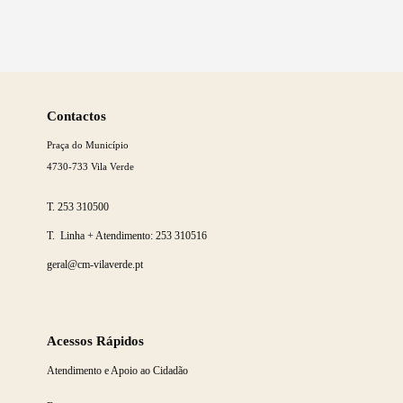
Saber
mais
Contactos
Praça do Município
4730-733 Vila Verde
T.
253 310500
T. Linha + Atendimento:
253 310516
geral@cm-vilaverde.pt
Acessos Rápidos
Atendimento e Apoio ao Cidadão