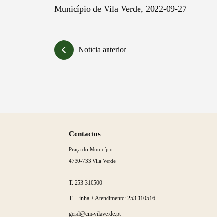
Município de Vila Verde, 2022-09-27
Notícia anterior
Saber
mais
Contactos
Praça do Município
4730-733 Vila Verde
T.
253 310500
T. Linha + Atendimento:
253 310516
geral@cm-vilaverde.pt