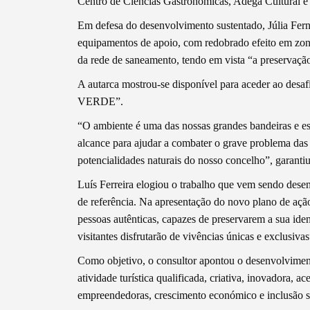
Centro de Ciências Gastronómicas, Adega Cultural e
Em defesa do desenvolvimento sustentado, Júlia Fern
equipamentos de apoio, com redobrado efeito em zonas
Filtros
da rede de saneamento, tendo em vista “a preservação
A autarca mostrou-se disponível para aceder ao desaf
VERDE”.
“O ambiente é uma das nossas grandes bandeiras e e
alcance para ajudar a combater o grave problema das a
potencialidades naturais do nosso concelho”, garantiu
Luís Ferreira elogiou o trabalho que vem sendo dese
de referência. Na apresentação do novo plano de aç
pessoas autênticas, capazes de preservarem a sua iden
visitantes disfrutarão de vivências únicas e exclusivas
Como objetivo, o consultor apontou o desenvolvimen
atividade turística qualificada, criativa, inovadora, ac
empreendedoras, crescimento económico e inclusão s