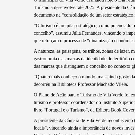
Turismo a desenvolver até 2025. A presidente da Câm
documento na “consolidação de um setor estratégico 
“O turismo é um pilar estratégico, como potenciador 
concelho”, assumiu Júlia Fernandes, vincando o impa
que reforçam o processo de “dinamização económica, so
A natureza, as paisagens, os trilhos, zonas de lazer, m
gastronomia e as marcas da identidade do território 
das marcas que distinguem o concelho no contexto gl
“Quanto mais conheço o mundo, mais ainda gosto da m
decorreu na Biblioteca Professor Machado Vilela.
Termo de Pesquisa
O Plano de Ação para o Turismo de Vila Verde foi ex
turismo e professor coordenador do Instituto Superi
livro “Portugal e o Turismo”, da Editora Book Cover 
A presidente da Câmara de Vila Verde reconheceu o
Categorias gerais
locais”, vincando ainda a importância de novos inve