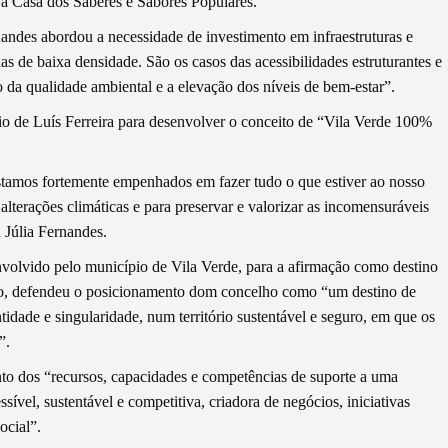
 a Casa dos Saberes e Sabores Populares.
andes abordou a necessidade de investimento em infraestruturas e
 de baixa densidade. São os casos das acessibilidades estruturantes e
 da qualidade ambiental e a elevação dos níveis de bem-estar”.
io de Luís Ferreira para desenvolver o conceito de “Vila Verde 100%
stamos fortemente empenhados em fazer tudo o que estiver ao nosso
lterações climáticas e para preservar e valorizar as incomensuráveis
 Júlia Fernandes.
nvolvido pelo município de Vila Verde, para a afirmação como destino
ão, defendeu o posicionamento dom concelho como “um destino de
tidade e singularidade, num território sustentável e seguro, em que os
”.
to dos “recursos, capacidades e competências de suporte a uma
essível, sustentável e competitiva, criadora de negócios, iniciativas
ocial”.