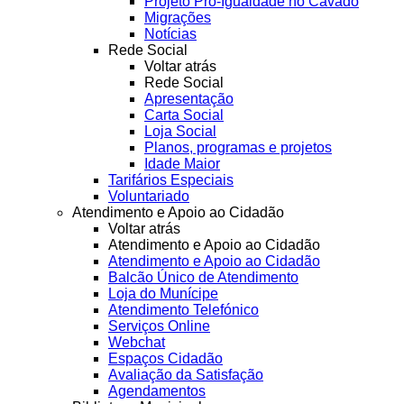
Projeto Pró-Igualdade no Cávado
Migrações
Notícias
Rede Social
Voltar atrás
Rede Social
Apresentação
Carta Social
Loja Social
Planos, programas e projetos
Idade Maior
Tarifários Especiais
Voluntariado
Atendimento e Apoio ao Cidadão
Voltar atrás
Atendimento e Apoio ao Cidadão
Atendimento e Apoio ao Cidadão
Balcão Único de Atendimento
Loja do Munícipe
Atendimento Telefónico
Serviços Online
Webchat
Espaços Cidadão
Avaliação da Satisfação
Agendamentos