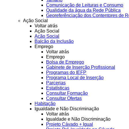
Comunicação de Leituras e Consumo
Qualidade da água da Rede Pública
Georeferênciação dos Contentores de R
Ação Social
Voltar atrás
Ação Social
Ação Social
Balcão da Inclusão
Emprego
Voltar atrás
Emprego
Bolsa de Emprego
Gabinete de Inserção Profissional
Programas do IEFP
Programa Local de Inserção
Parcerias
Estatísticas
Consultar Formação
Consultar Ofertas
Habitação
Igualdade e Não Discriminação
Voltar atrás
Igualdade e Não Discriminação
Projeto Cávado + Igual