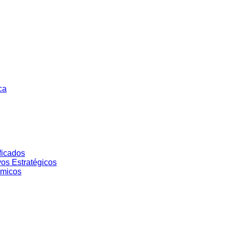
ca
ficados
vos Estratégicos
ómicos