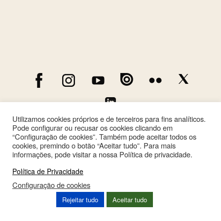
Utilizamos cookies próprios e de terceiros para fins analíticos.
Pode configurar ou recusar os cookies clicando em
“Configuração de cookies”. Também pode aceitar todos os
cookies, premindo o botão “Aceitar tudo”. Para mais
informações, pode visitar a nossa Política de privacidade.
Política de Privacidade
Configuração de cookies
This site is registered on
wpml.org
as a development site. Switch to a production
Rejeitar tudo
Aceitar tudo
site key to
remove this banner
.