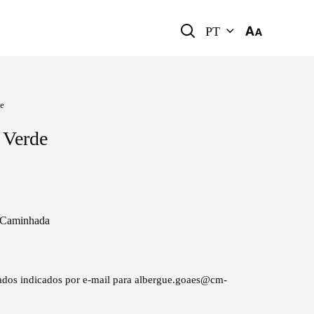
PT
de
 Verde
a Caminhada
 dados indicados por e-mail para albergue.goaes@cm-