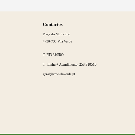
Saber
mais
Contactos
Praça do Município
4730-733 Vila Verde
T.
253 310500
T. Linha + Atendimento:
253 310516
geral@cm-vilaverde.pt