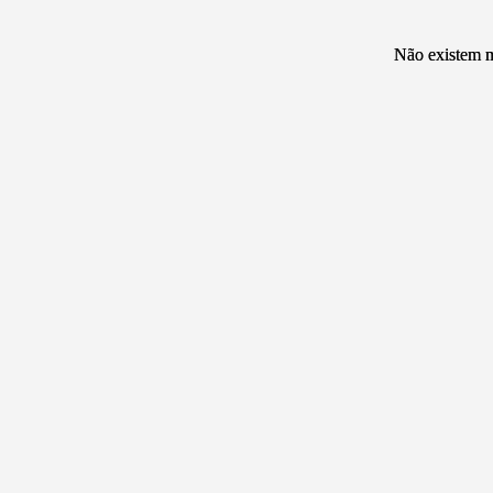
Não existem m
Não existem m