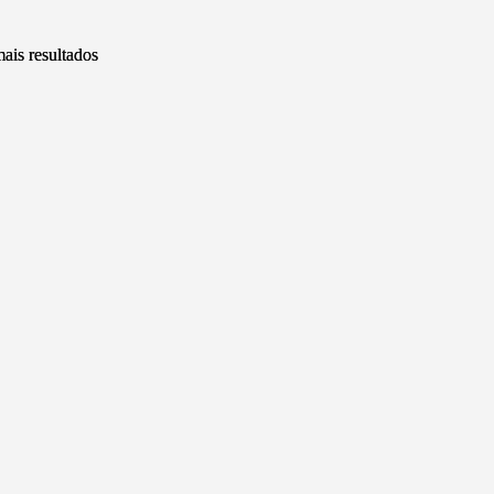
ais resultados
ais resultados