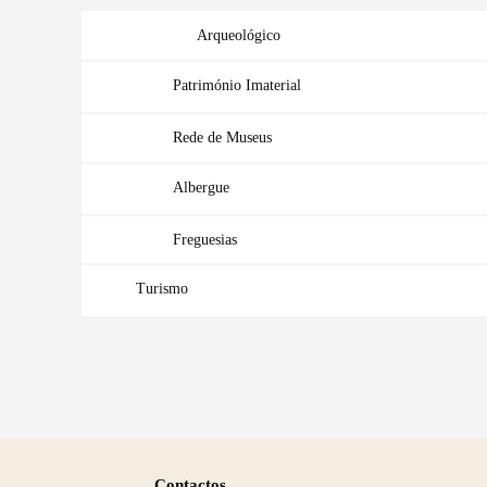
Arqueológico
Categorias gerais
Património Imaterial
Rede de Museus
Filtros
Albergue
Freguesias
Turismo
Saber
Contactos