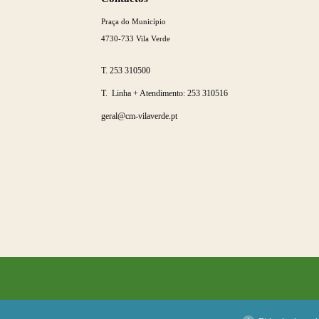
mais
Praça do Município
4730-733 Vila Verde
T.
253 310500
T. Linha + Atendimento:
253 310516
geral@cm-vilaverde.pt