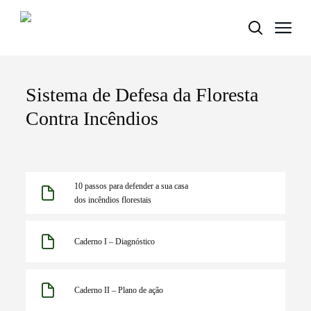
Sistema de Defesa da Floresta
Termo de Pesquisa
Contra Incêndios
Categorias gerais
10 passos para defender a sua casa
dos incêndios florestais
Caderno I – Diagnóstico
Filtros
Caderno II – Plano de ação