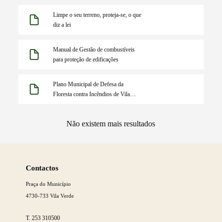
Limpe o seu terreno, proteja-se, o que
diz a lei
Manual de Gestão de combustíveis
para proteção de edificações
Plano Municipal de Defesa da
Floresta contra Incêndios de Vila
Verde (entrada em vigor a 1-7-2021)
Não existem mais resultados
Saber
mais
Contactos
Praça do Município
4730-733 Vila Verde
T.
253 310500