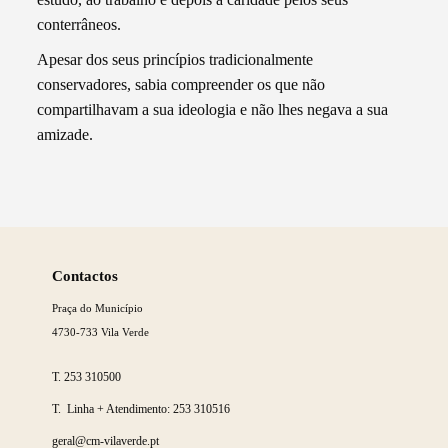
conterrâneos.
Apesar dos seus princípios tradicionalmente
conservadores, sabia compreender os que não
compartilhavam a sua ideologia e não lhes negava a sua
amizade.
Saber
mais
Contactos
Praça do Município
4730-733 Vila Verde
T.
253 310500
T. Linha + Atendimento:
253 310516
geral@cm-vilaverde.pt