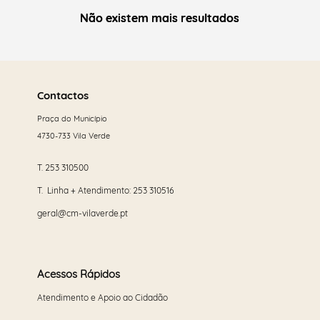
Não existem mais resultados
Não existem mais resultados
Saber
mais
Contactos
Praça do Município
4730-733 Vila Verde
T.
253 310500
T. Linha + Atendimento:
253 310516
geral@cm-vilaverde.pt
Acessos Rápidos
Atendimento e Apoio ao Cidadão