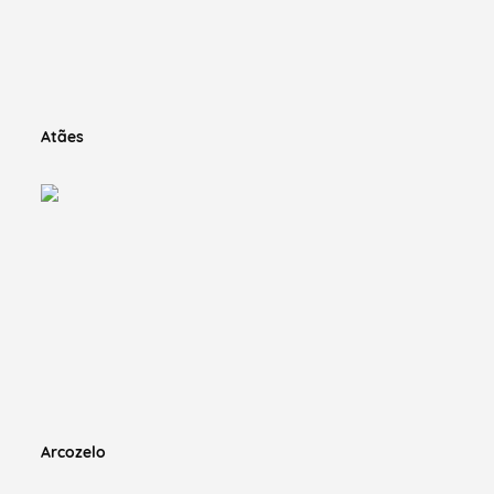
Atães
Arcozelo