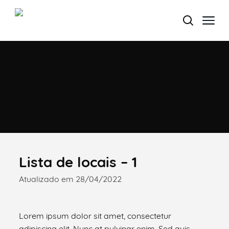
Termo de Pesquisa
Categorias gerais
Lista de locais – 1
Atualizado em 28/04/2022
Filtros
Lorem ipsum dolor sit amet, consectetur
adipiscing elit. Nunc at pulvinar enim. Sed quis