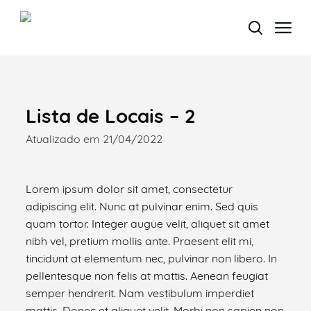
Termo de Pesquisa
Lista de Locais – 2
Atualizado em 21/04/2022
Categorias gerais
Lorem ipsum dolor sit amet, consectetur
adipiscing elit. Nunc at pulvinar enim. Sed quis
quam tortor. Integer augue velit, aliquet sit amet
nibh vel, pretium mollis ante. Praesent elit mi,
tincidunt at elementum nec, pulvinar non libero. In
Filtros
pellentesque non felis at mattis. Aenean feugiat
semper hendrerit. Nam vestibulum imperdiet
mattis. Donec et aliquet velit. Morbi non sapien non