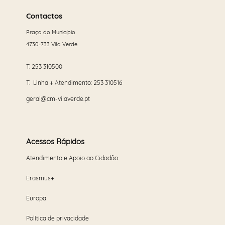
mais
Contactos
Praça do Município
4730-733 Vila Verde
T.
253 310500
T. Linha + Atendimento:
253 310516
geral@cm-vilaverde.pt
Acessos Rápidos
Atendimento e Apoio ao Cidadão
Erasmus+
Europa
Política de privacidade