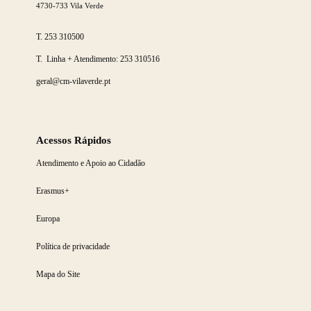
4730-733 Vila Verde
T.
253 310500
T. Linha + Atendimento:
253 310516
geral@cm-vilaverde.pt
Acessos Rápidos
Atendimento e Apoio ao Cidadão
Erasmus+
Europa
Política de privacidade
Mapa do Site