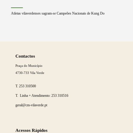
Atletas vilaverdenses sagram-se Campeões Nacionais de Kung Do
Saber
mais
Contactos
Praça do Município
4730-733 Vila Verde
T.
253 310500
T. Linha + Atendimento:
253 310516
geral@cm-vilaverde.pt
Acessos Rápidos