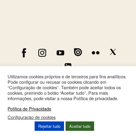
Utilizamos cookies próprios e de terceiros para fins analíticos.
Pode configurar ou recusar os cookies clicando em
“Configuração de cookies”. Também pode aceitar todos os
cookies, premindo o botão “Aceitar tudo”. Para mais
informações, pode visitar a nossa Política de privacidade.
Política de Privacidade
Configuração de cookies
This site is registered on
wpml.org
as a development site. Switch to a production
Rejeitar tudo
Aceitar tudo
site key to
remove this banner
.