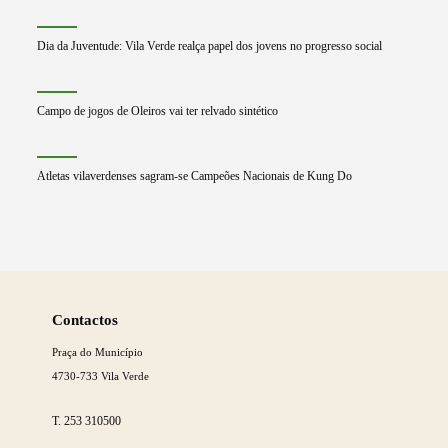
Dia da Juventude: Vila Verde realça papel dos jovens no progresso social
Campo de jogos de Oleiros vai ter relvado sintético
Atletas vilaverdenses sagram-se Campeões Nacionais de Kung Do
Saber
mais
Contactos
Praça do Município
4730-733 Vila Verde
T.
253 310500