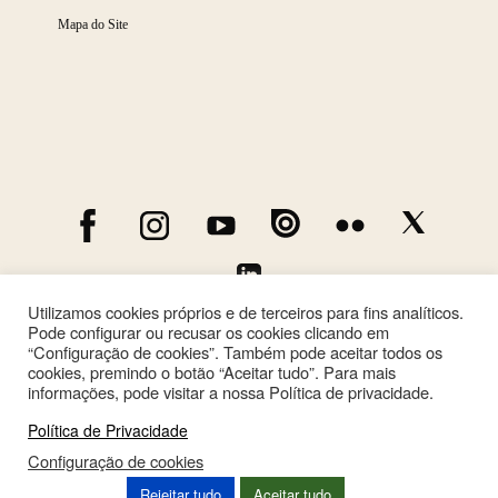
Mapa do Site
Utilizamos cookies próprios e de terceiros para fins analíticos.
Pode configurar ou recusar os cookies clicando em
“Configuração de cookies”. Também pode aceitar todos os
cookies, premindo o botão “Aceitar tudo”. Para mais
informações, pode visitar a nossa Política de privacidade.
Política de Privacidade
Configuração de cookies
This site is registered on
wpml.org
as a development site. Switch to a production
Rejeitar tudo
Aceitar tudo