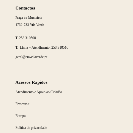
mais
Contactos
Praça do Município
4730-733 Vila Verde
T.
253 310500
T. Linha + Atendimento:
253 310516
geral@cm-vilaverde.pt
Acessos Rápidos
Atendimento e Apoio ao Cidadão
Erasmus+
Europa
Política de privacidade