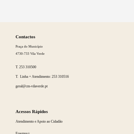
Saber
mais
Contactos
Praça do Município
4730-733 Vila Verde
T.
253 310500
T. Linha + Atendimento:
253 310516
geral@cm-vilaverde.pt
Acessos Rápidos
Atendimento e Apoio ao Cidadão
Erasmus+