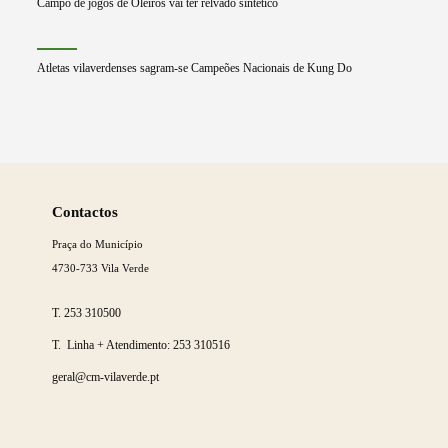
Campo de jogos de Oleiros vai ter relvado sintético
Atletas vilaverdenses sagram-se Campeões Nacionais de Kung Do
Saber
mais
Contactos
Praça do Município
4730-733 Vila Verde
T.
253 310500
T. Linha + Atendimento:
253 310516
geral@cm-vilaverde.pt