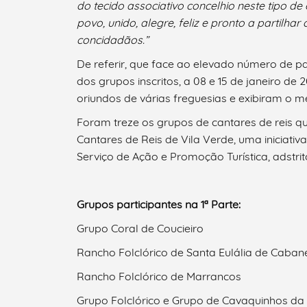
do tecido associativo concelhio neste tipo de
Termo de Pesquisa
povo, unido, alegre, feliz e pronto a partilha
concidadãos.”
De referir, que face ao elevado número de pa
dos grupos inscritos, a 08 e 15 de janeiro de
Categorias gerais
oriundos de várias freguesias e exibiram o m
Foram treze os grupos de cantares de reis q
Cantares de Reis de Vila Verde, uma iniciati
Serviço de Ação e Promoção Turística, adstri
Filtros
Grupos participantes na 1ª Parte:
Grupo Coral de Coucieiro
Rancho Folclórico de Santa Eulália de Caban
Rancho Folclórico de Marrancos
Grupo Folclórico e Grupo de Cavaquinhos da