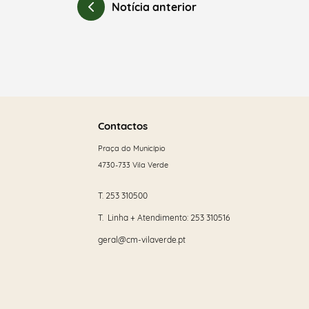
Notícia anterior
Saber
mais
Contactos
Praça do Município
4730-733 Vila Verde
T.
253 310500
T. Linha + Atendimento:
253 310516
geral@cm-vilaverde.pt