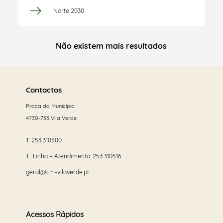
Norte 2030
Não existem mais resultados
Saber
mais
Contactos
Praça do Município
4730-733 Vila Verde
T.
253 310500
T. Linha + Atendimento:
253 310516
geral@cm-vilaverde.pt
Acessos Rápidos