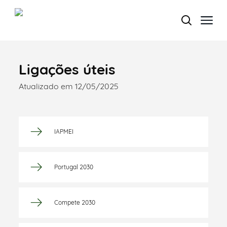
Ligações úteis
Termo de Pesquisa
Atualizado em 12/05/2025
IAPMEI
Categorias gerais
Portugal 2030
Filtros
Compete 2030