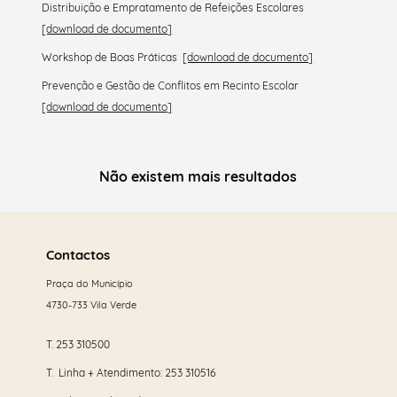
Distribuição e Empratamento de Refeições Escolares
[download de documento]
Workshop de Boas Práticas
[download de documento]
Prevenção e Gestão de Conflitos em Recinto Escolar
[download de documento]
Não existem mais resultados
Saber
mais
Contactos
Praça do Município
4730-733 Vila Verde
T.
253 310500
T. Linha + Atendimento:
253 310516