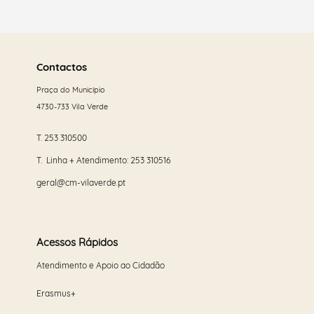
Saber
mais
Contactos
Praça do Município
4730-733 Vila Verde
T.
253 310500
T. Linha + Atendimento:
253 310516
geral@cm-vilaverde.pt
Acessos Rápidos
Atendimento e Apoio ao Cidadão
Erasmus+