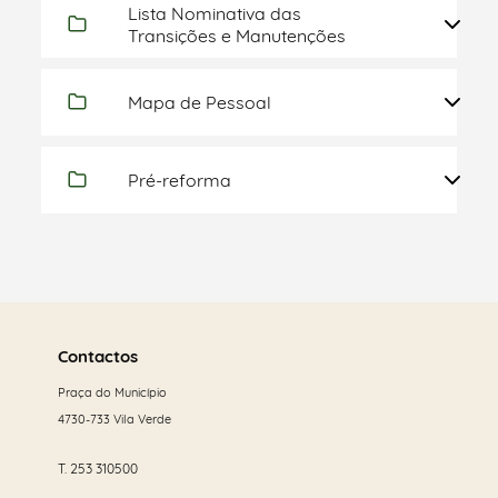
Lista Nominativa das
Transições e Manutenções
Mapa de Pessoal
Pré-reforma
Saber
mais
Contactos
Praça do Município
4730-733 Vila Verde
T.
253 310500