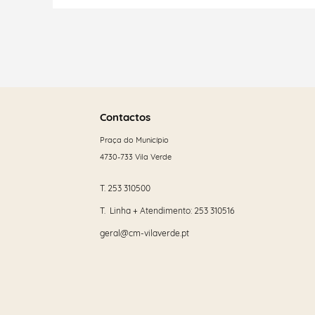
Filtros
Saber
mais
Contactos
Praça do Município
4730-733 Vila Verde
T.
253 310500
T. Linha + Atendimento:
253 310516
geral@cm-vilaverde.pt