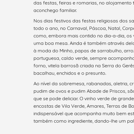
das festas, feiras e romarias, no alojamento
aconchego familiar.
Nos dias festivos das festas religiosas dos 
todo o ano, no Carnaval, Páscoa, Natal, Cor
como, embora mais contido no dia-a-dia, os
uma boa mesa. Ainda é também através dela
à moda do Minho, papas de sarrabulho, arroz
portuguesa, caldo verde, sempre acompanhad
forno, vitela barrosã criada na Serra do Ger
bacalhau, enchidos e o presunto.
Ao nível da sobremesa, rabanadas, aletria, 
pudim de ovos e pudim Abade de Priscos, s
que se pode deliciar. O vinho verde de grand
encostas de Vila Verde, Amares, Terras de 
indispensável que acompanha muito bem est
também como ingrediente, dando-lhe um pal