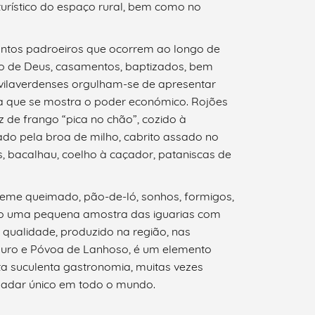
 turístico do espaço rural, bem como no
santos padroeiros que ocorrem ao longo de
po de Deus, casamentos, baptizados, bem
 vilaverdenses orgulham-se de apresentar
 que se mostra o poder económico. Rojões
 de frango “pica no chão”, cozido à
o pela broa de milho, cabrito assado no
ês, bacalhau, coelho à caçador, pataniscas de
creme queimado, pão-de-ló, sonhos, formigos,
ão uma pequena amostra das iguarias com
e qualidade, produzido na região, nas
Bouro e Póvoa de Lanhoso, é um elemento
a suculenta gastronomia, muitas vezes
adar único em todo o mundo.