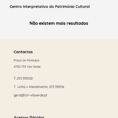
Centro Interpretativo do Património Cultural
Não existem mais resultados
Não existem mais resultados
Saber
mais
Contactos
Praça do Município
4730-733 Vila Verde
T.
253 310500
T. Linha + Atendimento:
253 310516
geral@cm-vilaverde.pt
Acessos Rápidos