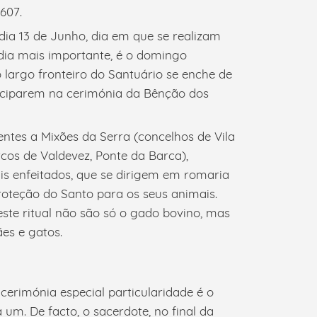
607.
dia 13 de Junho, dia em que se realizam
o dia mais importante, é o domingo
o largo fronteiro do Santuário se enche de
ticiparem na cerimónia da Bênção dos
entes a Mixões da Serra (concelhos de Vila
rcos de Valdevez, Ponte da Barca),
s enfeitados, que se dirigem em romaria
oteção do Santo para os seus animais.
ste ritual não são só o gado bovino, mas
es e gatos.
cerimónia especial particularidade é o
um. De facto, o sacerdote, no final da