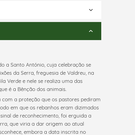
do a Santo António, cuja celebração se
ixões da Serra, freguesia de Valdreu, na
a Verde e nele se realiza uma das
que é a Bênção dos animais.
a com a proteção que os pastores pediram
ríodo em que os rebanhos eram dizimados
 sinal de reconhecimento, foi erguida a
ra, que viria a dar origem ao atual
sconhece, embora a data inscrita no