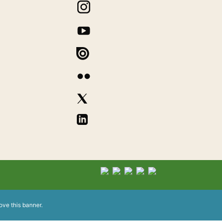
ove this banner
.