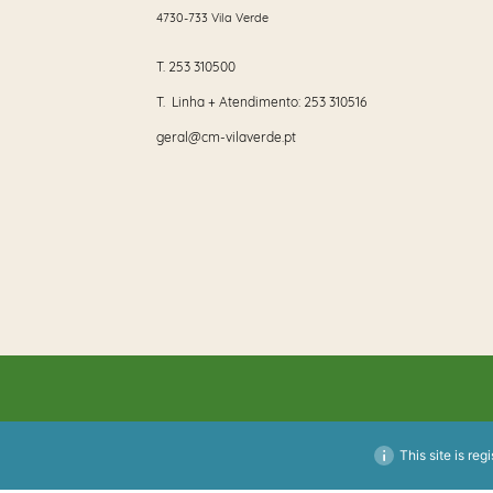
4730-733 Vila Verde
T.
253 310500
T. Linha + Atendimento:
253 310516
geral@cm-vilaverde.pt
This site is reg