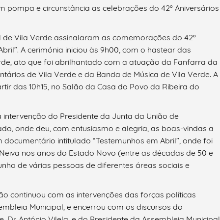
om pompa e circunstância as celebrações do 42º Aniversários
l de Vila Verde assinalaram as comemorações do 42º
bril”. A cerimónia iniciou às 9h00, com o hastear das
erde, ato que foi abrilhantado com a atuação da Fanfarra da
ários de Vila Verde e da Banda de Música de Vila Verde. A
artir das 10h15, no Salão da Casa do Povo da Ribeira do
intervenção do Presidente da Junta da União de
ado, onde deu, com entusiasmo e alegria, as boas-vindas a
m documentário intitulado “Testemunhos em Abril”, onde foi
 Neiva nos anos do Estado Novo (entre as décadas de 50 e
nho de várias pessoas de diferentes áreas sociais e
ão continuou com as intervenções
das forças políticas
embleia Municipal, e encerrou com os discursos
do
 Dr. António Vilela, e do Presidente da Assembleia Municipal