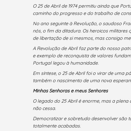
O 25 de Abril de 1974 permitiu ainda que Po
caminho do progresso e do trabalho de constr
No ano seguinte à Revolução, o saudoso Franc
nós, o fim da ditadura. Os heroicos militare
de libertação de si mesmos, mas consigo mesm
A Revolução de Abril faz parte do nosso pa
e exemplo de reconquista de valores fundame
Portugal legou à humanidade.
Em síntese, o 25 de Abril foi o virar de uma 
também o nascimento de uma nova esperança
Termo de Pesquisa
Minhas Senhoras e meus Senhores
O legado do 25 Abril é enorme, mas a plena 
não cessa.
Democratizar e sobretudo desenvolver são t
Categorias gerais
totalmente acabadas.