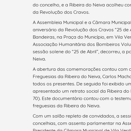
do concelho, e a Ribeira do Neiva acolheu c
da Revolução dos Cravos.
A Assembleia Municipal e a Câmara Municipa
aniversário da Revolução dos Cravos “25 de A
Bandeiras, na Praça do Município, em Vila V
Associação Humanitária dos Bombeiros Volunt
sessão solene do “25 de Abril”, decorreu, a p
Neiva.
A abertura das comemorações contou com a 
Freguesias da Ribeira do Neiva, Carlos Mach
todos os presentes. De seguida foi exibido u
apresentado um retrato social da Ribeira do
70). Este documentário contou com o testemu
freguesias da Ribeira do Neiva.
Com um salão repleto de convidados, a sess
concelhias, com assento parlamentar na Ass
Presidente da Câmara Municipal de Vila Verde,