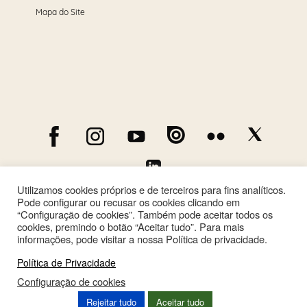
Mapa do Site
Utilizamos cookies próprios e de terceiros para fins analíticos.
Pode configurar ou recusar os cookies clicando em
“Configuração de cookies”. Também pode aceitar todos os
cookies, premindo o botão “Aceitar tudo”. Para mais
informações, pode visitar a nossa Política de privacidade.
Política de Privacidade
Configuração de cookies
This site is registered on
wpml.org
as a development site. Switch to a production
Rejeitar tudo
Aceitar tudo