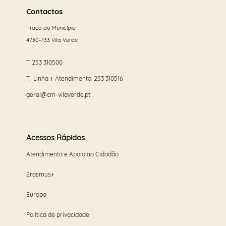
mais
Contactos
Praça do Município
4730-733 Vila Verde
T.
253 310500
T. Linha + Atendimento:
253 310516
geral@cm-vilaverde.pt
Acessos Rápidos
Atendimento e Apoio ao Cidadão
Erasmus+
Europa
Política de privacidade