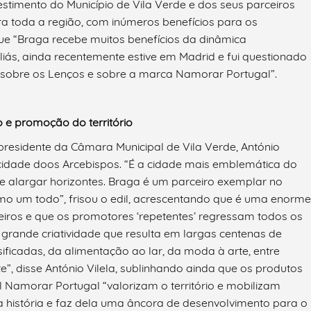
stimento do Município de Vila Verde e dos seus parceiros
ra toda a região, com inúmeros benefícios para os
que “Braga recebe muitos benefícios da dinâmica
ás, ainda recentemente estive em Madrid e fui questionado
sobre os Lenços e sobre a marca Namorar Portugal”.
 e promoção do território
residente da Câmara Municipal de Vila Verde, António
a cidade doos Arcebispos. “É a cidade mais emblemática do
s e alargar horizontes. Braga é um parceiro exemplar no
mo um todo”, frisou o edil, acrescentando que é uma enorme
iros e que os promotores ‘repetentes’ regressam todos os
rande criatividade que resulta em largas centenas de
ficadas, da alimentação ao lar, da moda à arte, entre
”, disse António Vilela, sublinhando ainda que os produtos
l Namorar Portugal “valorizam o território e mobilizam
sua história e faz dela uma âncora de desenvolvimento para o