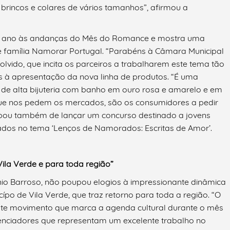
brincos e colares de vários tamanhos”, afirmou a
e ano às andanças do Mês do Romance e mostra uma
e família Namorar Portugal. “Parabéns à Câmara Municipal
olvido, que incita os parceiros a trabalharem este tema tão
is à apresentação da nova linha de produtos. “É uma
 de alta bijuteria com banho em ouro rosa e amarelo e em
que nos pedem os mercados, são os consumidores a pedir
cabou também de lançar um concurso destinado a jovens
irados no tema ‘Lenços de Namorados: Escritas de Amor’.
ila Verde e para toda região”
nio Barroso, não poupou elogios à impressionante dinâmica
ípo de Vila Verde, que traz retorno para toda a região. “O
 este movimento que marca a agenda cultural durante o mês
enciadores que representam um excelente trabalho no