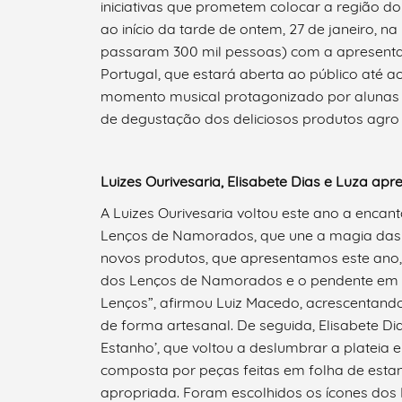
iniciativas que prometem colocar a região d
ao início da tarde de ontem, 27 de janeiro, n
passaram 300 mil pessoas) com a apresenta
Portugal, que estará aberta ao público até a
momento musical protagonizado por alunas 
de degustação dos deliciosos produtos agro
Luizes Ourivesaria, Elisabete Dias e Luza a
A Luizes Ourivesaria voltou este ano a encan
Lenços de Namorados, que une a magia das 
novos produtos, que apresentamos este ano,
dos Lenços de Namorados e o pendente em f
Lenços”, afirmou Luiz Macedo, acrescentand
de forma artesanal. De seguida, Elisabete D
Estanho’, que voltou a deslumbrar a plateia e
composta por peças feitas em folha de esta
apropriada. Foram escolhidos os ícones dos