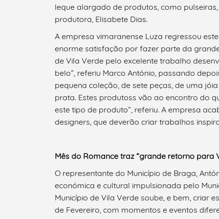
leque alargado de produtos, como pulseiras, 
produtora, Elisabete Dias.
A empresa vimaranense Luza regressou est
enorme satisfação por fazer parte da grand
de Vila Verde pelo excelente trabalho desenv
Termo de Pesquisa
belo”, referiu Marco António, passando depo
pequena coleção, de sete peças, de uma jóia
prata. Estes produtoss vão ao encontro do 
este tipo de produto”, referiu. A empresa a
Categorias gerais
designers, que deverão criar trabalhos insp
Mês do Romance traz “grande retorno para V
O representante do Município de Braga, Antó
Filtros
económica e cultural impulsionada pelo Munic
Município de Vila Verde soube, e bem, criar
de Fevereiro, com momentos e eventos difer