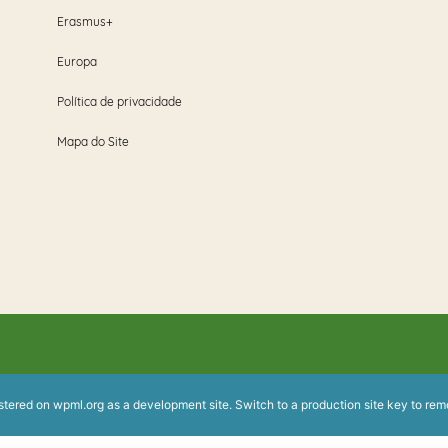
Erasmus+
Europa
Política de privacidade
Mapa do Site
istered on
wpml.org
as a development site. Switch to a production site key to
rem