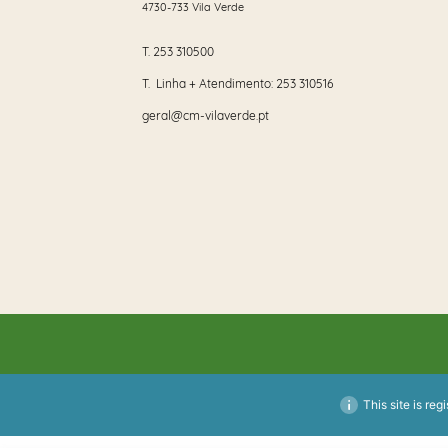
4730-733 Vila Verde
T.
253 310500
T. Linha + Atendimento:
253 310516
geral@cm-vilaverde.pt
This site is reg