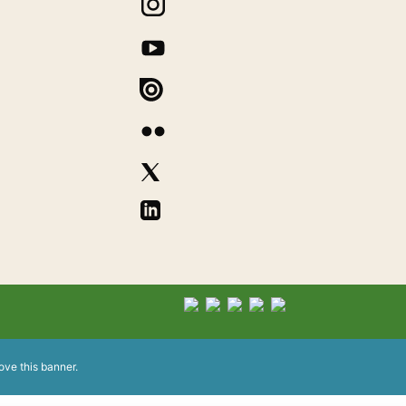
ove this banner
.