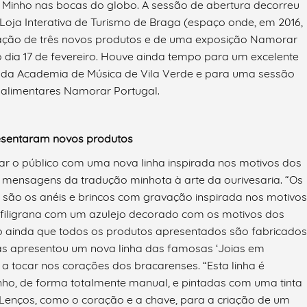
o Minho nas bocas do globo. A sessão de abertura decorreu
a Loja Interativa de Turismo de Braga (espaço onde, em 2016,
ção de três novos produtos e de uma exposição Namorar
o dia 17 de fevereiro. Houve ainda tempo para um excelente
da Academia de Música de Vila Verde e para uma sessão
 alimentares Namorar Portugal.
presentaram novos produtos
tar o público com uma nova linha inspirada nos motivos dos
mensagens da tradução minhota à arte da ourivesaria. “Os
 são os anéis e brincos com gravação inspirada nos motivos
iligrana com um azulejo decorado com os motivos dos
o ainda que todos os produtos apresentados são fabricados
ias apresentou um nova linha das famosas ‘Joias em
 a tocar nos corações dos bracarenses. “Esta linha é
nho, de forma totalmente manual, e pintadas com uma tinta
 Lenços, como o coração e a chave, para a criação de um