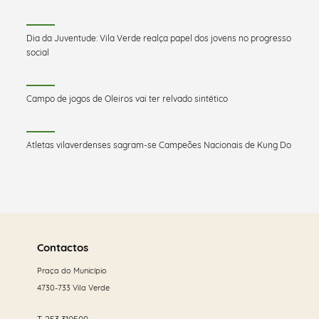
Dia da Juventude: Vila Verde realça papel dos jovens no progresso
social
Campo de jogos de Oleiros vai ter relvado sintético
Atletas vilaverdenses sagram-se Campeões Nacionais de Kung Do
Saber
mais
Contactos
Praça do Município
4730-733 Vila Verde