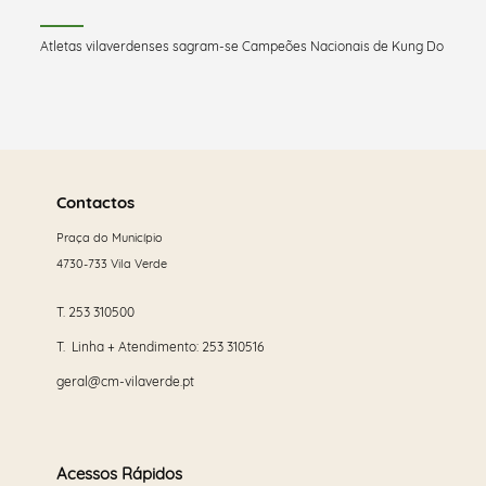
Atletas vilaverdenses sagram-se Campeões Nacionais de Kung Do
Saber
mais
Contactos
Praça do Município
4730-733 Vila Verde
T.
253 310500
T. Linha + Atendimento:
253 310516
geral@cm-vilaverde.pt
Acessos Rápidos