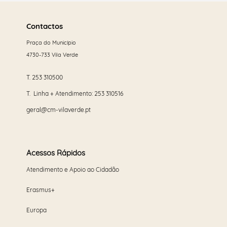
Saber
mais
Contactos
Praça do Município
4730-733 Vila Verde
T.
253 310500
T. Linha + Atendimento:
253 310516
geral@cm-vilaverde.pt
Acessos Rápidos
Atendimento e Apoio ao Cidadão
Erasmus+
Europa