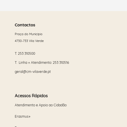
Saber
mais
Contactos
Praça do Município
4730-733 Vila Verde
T.
253 310500
T. Linha + Atendimento:
253 310516
geral@cm-vilaverde.pt
Acessos Rápidos
Atendimento e Apoio ao Cidadão
Erasmus+