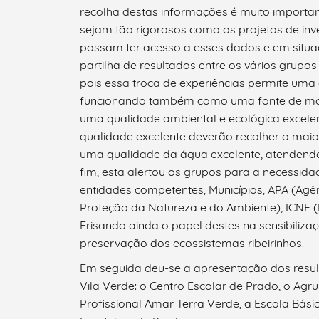
recolha destas informações é muito importan
sejam tão rigorosos como os projetos de inve
possam ter acesso a esses dados e em situa
partilha de resultados entre os vários grupo
pois essa troca de experiências permite uma
funcionando também como uma fonte de mot
uma qualidade ambiental e ecológica excel
qualidade excelente deverão recolher o mai
uma qualidade da água excelente, atendendo 
fim, esta alertou os grupos para a necessid
entidades competentes, Municípios, APA (Ag
Proteção da Natureza e do Ambiente), ICNF (
Termo de Pesquisa
Frisando ainda o papel destes na sensibiliz
preservação dos ecossistemas ribeirinhos.
Em seguida deu-se a apresentação dos result
Vila Verde: o Centro Escolar de Prado, o Agr
Categorias gerais
Profissional Amar Terra Verde, a Escola Bás