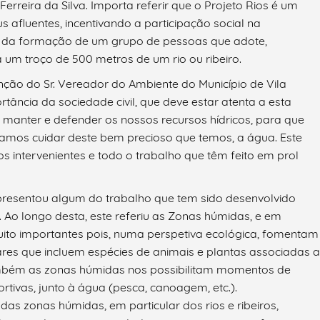
rreira da Silva. Importa referir que o Projeto Rios é um
s afluentes, incentivando a participação social na
és da formação de um grupo de pessoas que adote,
 um troço de 500 metros de um rio ou ribeiro.
nção do Sr. Vereador do Ambiente do Município de Vila
portância da sociedade civil, que deve estar atenta a esta
, manter e defender os nossos recursos hídricos, para que
amos cuidar deste bem precioso que temos, a água. Este
 intervenientes e todo o trabalho que têm feito em prol
 apresentou algum do trabalho que tem sido desenvolvido
 Ao longo desta, este referiu as Zonas húmidas, e em
muito importantes pois, numa perspetiva ecológica, fomentam
tares que incluem espécies de animais e plantas associadas a
 também as zonas húmidas nos possibilitam momentos de
ortivas, junto à água (pesca, canoagem, etc.).
as zonas húmidas, em particular dos rios e ribeiros,