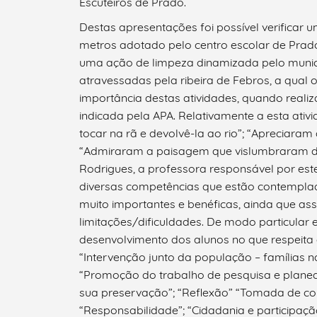
Escuteiros de Prado.
Destas apresentações foi possível verificar 
metros adotado pelo centro escolar de Prado
uma ação de limpeza dinamizada pelo municí
Filtros
atravessadas pela ribeira de Febros, a qual 
importância destas atividades, quando reali
indicada pela APA. Relativamente a esta ativ
tocar na rã e devolvê-la ao rio”; “Apreciara
“Admiraram a paisagem que vislumbraram da 
Rodrigues, a professora responsável por est
diversas competências que estão contemplada
muito importantes e benéficas, ainda que a
limitações/dificuldades. De modo particular e
desenvolvimento dos alunos no que respeita à 
“Intervenção junto da população – famílias 
“Promoção do trabalho de pesquisa e planea
sua preservação”; “Reflexão” “Tomada de co
“Responsabilidade”; “Cidadania e participação