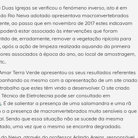
Duas Igrejas se verificou o fenómeno inverso, isto é em
ro do Rio Neiva adotado apresentava macroinvertebrados
ente, ao passo que em novembro de 2017 estes indicavam
poderá estar associado às intervenções que foram
entido de, erradamente, remover a vegetação ripícola para
la, após a ação de limpeza realizada aquando da primeira
atores associados à época do ano, ao local de amostragem,
c..
 Amar Terra Verde apresentou os seus resultados referentes
ompanhando os mesmo com a apresentação de um site criado
 trabalho que estes têm vindo a desenvolver. O site criado
 Técnico de Eletrotecnia pode ser consultado em
s
. É de salientar a presença de uma salamandra e uma rã
o a presença de macroinvertebrados muito sensíveis o que
al. Sendo que essa situação não se sucede da mesma
dotado, uma vez que o mesmo se encontra degradado.
do Neiva, através do professor Arlindo Areias, responsável