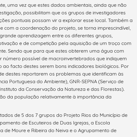
te, uma vez que estes dados ambientais, ainda que não
stigação, possibilitam que os grupos de investigadores
ções pontuais possam vir a explorar esse local. Também a
s e com a coordenação do projeto, se torna imprescindível,
 grande aprendizagem entre os diferentes grupos,
ivação e de competição pela aquisição de um troço com
ente. Sendo que para que estes obterem uma água com
or número possível de macroinvertebrados que indiquem
ao facto destes serem bons indicadores biológicos. Por
ade destes reportarem os problemas que identificam às
ência Portuguesa do Ambiente), GNR-SEPNA (Serviço de
Instituto da Conservação da Natureza e das Florestas).
ação da população relativamente à importância da
ados de 5 dos 7 grupos do Projeto Rios do Município de
upamento de Escuteiros de Duas Igrejas, a Escola
ica de Moure e Ribeira do Neiva e o Agrupamento de