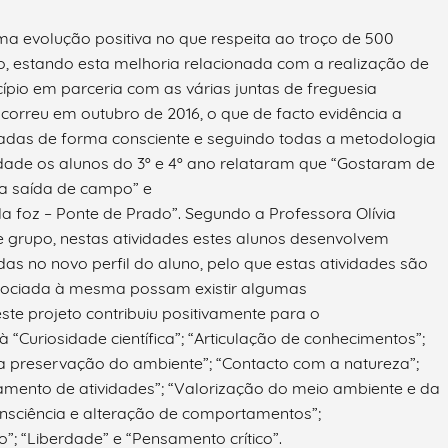
uma evolução positiva no que respeita ao troço de 500
, estando esta melhoria relacionada com a realização de
pio em parceria com as várias juntas de freguesia
ocorreu em outubro de 2016, o que de facto evidência a
zadas de forma consciente e seguindo todas a metodologia
idade os alunos do 3º e 4º ano relataram que “Gostaram de
m a saída de campo” e
foz – Ponte de Prado”. Segundo a Professora Olívia
e grupo, nestas atividades estes alunos desenvolvem
s no novo perfil do aluno, pelo que estas atividades são
ssociada à mesma possam existir algumas
ste projeto contribuiu positivamente para o
“Curiosidade científica”; “Articulação de conhecimentos”;
na preservação do ambiente”; “Contacto com a natureza”;
mento de atividades”; “Valorização do meio ambiente e da
nsciência e alteração de comportamentos”;
”; “Liberdade” e “Pensamento crítico”.