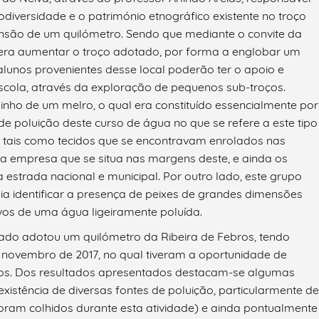
odiversidade e o património etnográfico existente no troço
nsão de um quilómetro. Sendo que mediante o convite da
era aumentar o troço adotado, por forma a englobar um
alunos provenientes desse local poderão ter o apoio e
cola, através da exploração de pequenos sub-troços.
ho de um melro, o qual era constituído essencialmente por
de poluição deste curso de água no que se refere a este tipo
, tais como tecidos que se encontravam enrolados nas
ma empresa que se situa nas margens deste, e ainda os
 estrada nacional e municipal. Por outro lado, este grupo
 identificar a presença de peixes de grandes dimensões
ivos de uma água ligeiramente poluída.
do adotou um quilómetro da Ribeira de Febros, tendo
 novembro de 2017, no qual tiveram a oportunidade de
dos. Dos resultados apresentados destacam-se algumas
 existência de diversas fontes de poluição, particularmente de
foram colhidos durante esta atividade) e ainda pontualmente