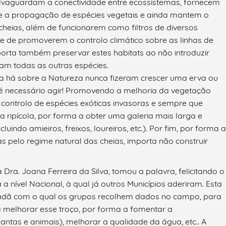
salvaguardam a conectividade entre ecossistemas, fornecem
e a propagação de espécies vegetais e ainda mantem o
 cheias, além de funcionarem como filtros de diversos
e de promoverem o controlo climático sobre as linhas de
orta também preservar estes habitats ao não introduzir
nam todas as outras espécies.
qua há sobre a Natureza nunca fizeram crescer uma erva ou
, é necessário agir! Promovendo a melhoria da vegetação
 controlo de espécies exóticas invasoras e sempre que
 ripícola, por forma a obter uma galeria mais larga e
luindo amieiros, freixos, loureiros, etc.). Por fim, por forma a
as pelo regime natural das cheias, importa não construir
Dra. Joana Ferreira da Silva, tomou a palavra, felicitando o
a a nível Nacional, à qual já outros Municípios aderiram. Esta
cidadã com o qual os grupos recolhem dados no campo, para
 melhorar esse troço, por forma a fomentar a
antas e animais), melhorar a qualidade da água, etc.. A