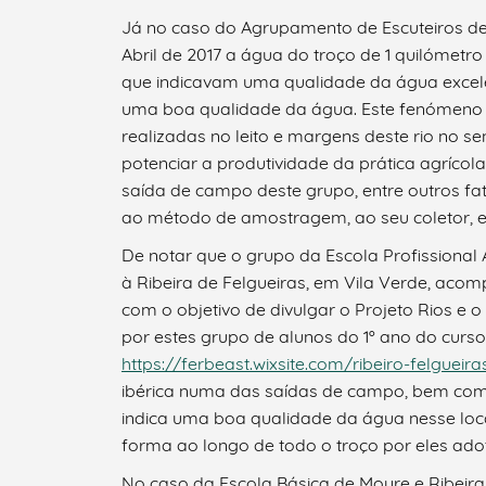
Já no caso do Agrupamento de Escuteiros de 
Abril de 2017 a água do troço de 1 quilómet
que indicavam uma qualidade da água excel
uma boa qualidade da água. Este fenómeno 
realizadas no leito e margens deste rio no s
potenciar a produtividade da prática agríco
saída de campo deste grupo, entre outros f
ao método de amostragem, ao seu coletor, et
De notar que o grupo da Escola Profissional
à Ribeira de Felgueiras, em Vila Verde, ac
com o objetivo de divulgar o Projeto Rios e o
por estes grupo de alunos do 1º ano do curso
https://ferbeast.wixsite.com/ribeiro-felgueira
ibérica numa das saídas de campo, bem com 
indica uma boa qualidade da água nesse loc
forma ao longo de todo o troço por eles a
No caso da Escola Básica de Moure e Ribeira 