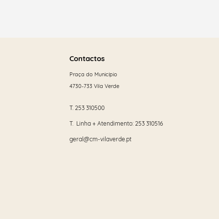
Saber
mais
Contactos
Praça do Município
4730-733 Vila Verde
T.
253 310500
T. Linha + Atendimento:
253 310516
geral@cm-vilaverde.pt