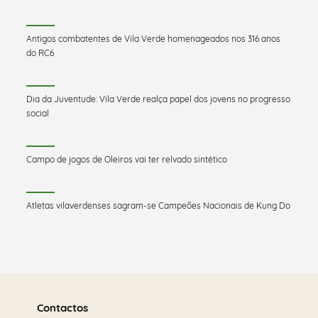
Antigos combatentes de Vila Verde homenageados nos 316 anos
do RC6
Dia da Juventude: Vila Verde realça papel dos jovens no progresso
social
Campo de jogos de Oleiros vai ter relvado sintético
Atletas vilaverdenses sagram-se Campeões Nacionais de Kung Do
Saber
mais
Contactos