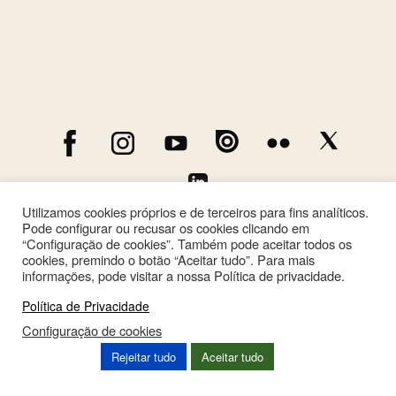
Utilizamos cookies próprios e de terceiros para fins analíticos.
Pode configurar ou recusar os cookies clicando em
“Configuração de cookies”. Também pode aceitar todos os
cookies, premindo o botão “Aceitar tudo”. Para mais
informações, pode visitar a nossa Política de privacidade.
Política de Privacidade
Configuração de cookies
This site is registered on
wpml.org
as a development site. Switch to a production
Rejeitar tudo
Aceitar tudo
site key to
remove this banner
.