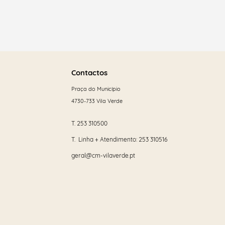
Saber
mais
Contactos
Praça do Município
4730-733 Vila Verde
T.
253 310500
T. Linha + Atendimento:
253 310516
geral@cm-vilaverde.pt