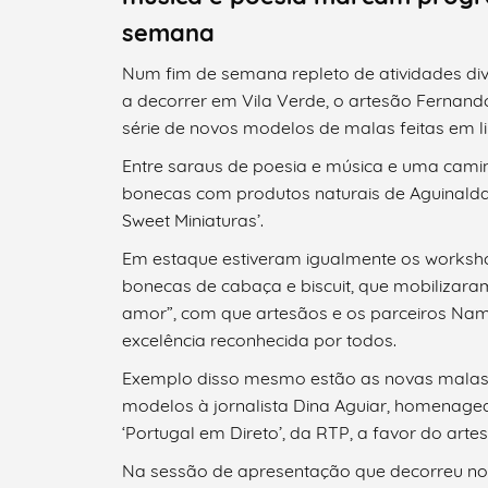
semana
Num fim de semana repleto de atividades di
a decorrer em Vila Verde, o artesão Fernan
série de novos modelos de malas feitas em 
Entre saraus de poesia e música e uma camin
bonecas com produtos naturais de Aguinalda
Sweet Miniaturas’.
Em estaque estiveram igualmente os worksho
bonecas de cabaça e biscuit, que mobilizara
amor”, com que artesãos e os parceiros Na
excelência reconhecida por todos.
Exemplo disso mesmo estão as novas malas 
modelos à jornalista Dina Aguiar, homenage
‘Portugal em Direto’, da RTP, a favor do arte
Na sessão de apresentação que decorreu no 