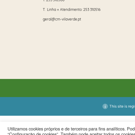
T. Linha + Atendimento:
253 310516
geral@cm-vilaverde.pt
This site is reg
Utilizamos cookies próprios e de terceiros para fins analíticos. P
“Configuração de cookies”. Também pode aceitar todos os cookies