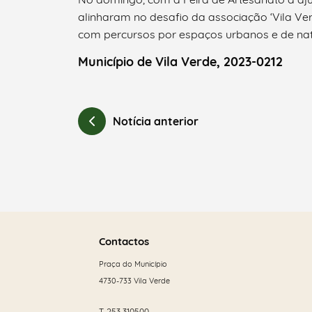
alinharam no desafio da associação ‘Vila Ve
com percursos por espaços urbanos e de na
Município de Vila Verde, 2023-0212
Notícia anterior
Saber
mais
Contactos
Praça do Município
4730-733 Vila Verde
T.
253 310500