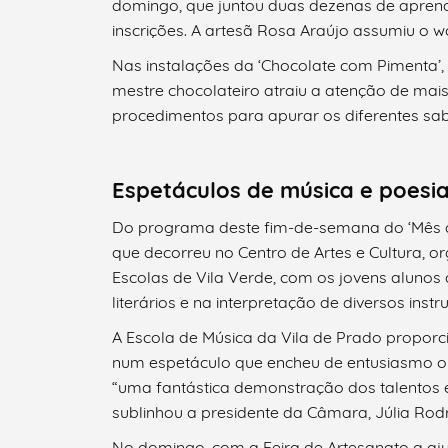
domingo, que juntou duas dezenas de aprend
inscrições. A artesã Rosa Araújo assumiu o w
Nas instalações da ‘Chocolate com Pimenta’
mestre chocolateiro atraiu a atenção de mais
procedimentos para apurar os diferentes sa
Espetáculos de música e poesi
Do programa deste fim-de-semana do ‘Mês d
que decorreu no Centro de Artes e Cultura,
Escolas de Vila Verde, com os jovens aluno
literários e na interpretação de diversos inst
A Escola de Música da Vila de Prado proporc
num espetáculo que encheu de entusiasmo o 
“uma fantástica demonstração dos talentos 
sublinhou a presidente da Câmara, Júlia Rod
No domingo, com a Feira de Artesanato a aj