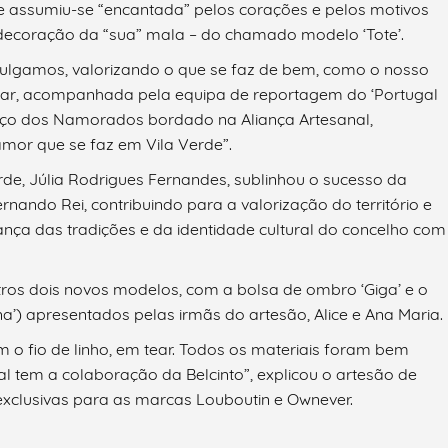
 assumiu-se “encantada” pelos corações e pelos motivos
ecoração da “sua” mala – do chamado modelo ‘Tote’.
vulgamos, valorizando o que se faz de bem, como o nosso
uiar, acompanhada pela equipa de reportagem do ‘Portugal
enço dos Namorados bordado na Aliança Artesanal,
amor que se faz em Vila Verde”.
rde, Júlia Rodrigues Fernandes, sublinhou o sucesso da
ando Rei, contribuindo para a valorização do território e
ança das tradições e da identidade cultural do concelho com
tros dois novos modelos, com a bolsa de ombro ‘Giga’ e o
a’) apresentados pelas irmãs do artesão, Alice e Ana Maria.
 o fio de linho, em tear. Todos os materiais foram bem
al tem a colaboração da Belcinto”, explicou o artesão de
xclusivas para as marcas Louboutin e Ownever.