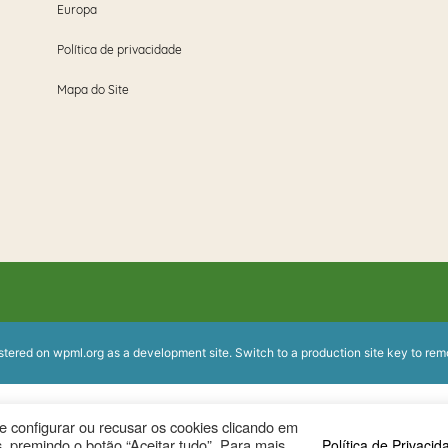
Europa
Política de privacidade
Mapa do Site
istered on
wpml.org
as a development site. Switch to a production site key to
rem
ode configurar ou recusar os cookies clicando em
, premindo o botão “Aceitar tudo”. Para mais
Política de Privacid