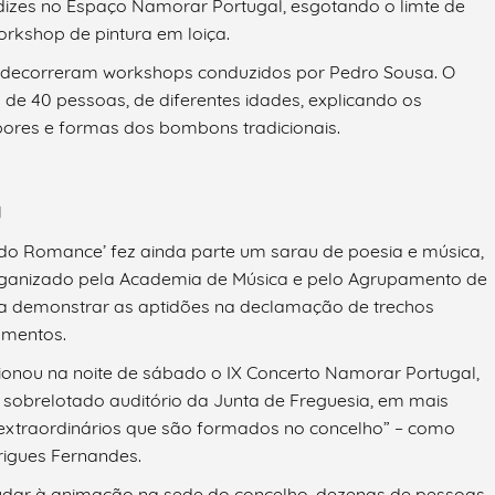
izes no Espaço Namorar Portugal, esgotando o limte de
orkshop de pintura em loiça.
, decorreram workshops conduzidos por Pedro Sousa. O
 de 40 pessoas, de diferentes idades, explicando os
bores e formas dos bombons tradicionais.
a
o Romance’ fez ainda parte um sarau de poesia e música,
 organizado pela Academia de Música e pelo Agrupamento de
s a demonstrar as aptidões na declamação de trechos
rumentos.
ionou na noite de sábado o IX Concerto Namorar Portugal,
sobrelotado auditório da Junta de Freguesia, em mais
extraordinários que são formados no concelho” – como
rigues Fernandes.
udar à animação na sede do concelho, dezenas de pessoas