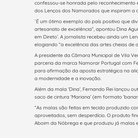
confessou-se honrada pelo reconhecimento e
dos Lenços dos Namorados que inspiram a d
´É um ótimo exemplo do país positivo que di
artesanato de excelência”, apontou Dina Ag
em Direto’. A jornalista recebeu ainda um L
elogiando “a excelência das artes cheias de 
A presidente da Câmara Municipal de Vila Ve
parceria da marca Namorar Portugal com Fern
para afirmação da aposta estratégica na ali
a modernidade e a inovação.
Além da mala ‘Dina’, Fernando Rei lançou ou
saco de cintura ‘Mariana’ (em formato ‘banan
Termo de Pesquisa
“As malas são feitas em tecido produzido com
aproveitados, sem desperdício. O produto fin
Aboim da Nóbrega e que produziu já malas e
Categorias gerais