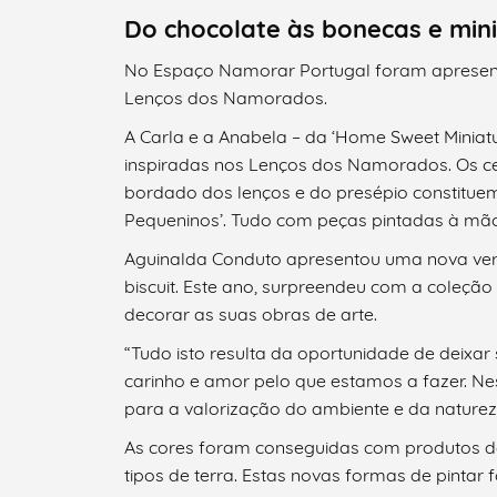
Do chocolate às bonecas e min
No Espaço Namorar Portugal foram apresent
Lenços dos Namorados.
Filtros
A Carla e a Anabela – da ‘Home Sweet Miniatu
inspiradas nos Lenços dos Namorados. Os ce
bordado dos lenços e do presépio constitue
Pequeninos’. Tudo com peças pintadas à mão
Aguinalda Conduto apresentou uma nova vers
biscuit. Este ano, surpreendeu com a coleção
decorar as suas obras de arte.
“Tudo isto resulta da oportunidade de deixar
carinho e amor pelo que estamos a fazer. Ne
para a valorização do ambiente e da natureza.
As cores foram conseguidas com produtos da
tipos de terra. Estas novas formas de pinta