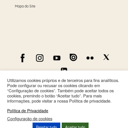
Mapa do Site
Utilizamos cookies próprios e de terceiros para fins analíticos.
Pode configurar ou recusar os cookies clicando em
“Configuração de cookies”. Também pode aceitar todos os
cookies, premindo o botão “Aceitar tudo”. Para mais
informações, pode visitar a nossa Política de privacidade.
Política de Privacidade
Configuração de cookies
This site is registered on
wpml.org
as a development site. Switch to a production
Rejeitar tudo
Aceitar tudo