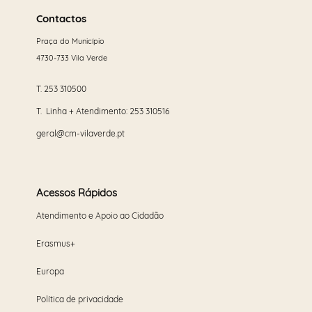
mais
Contactos
Praça do Município
4730-733 Vila Verde
T.
253 310500
T. Linha + Atendimento:
253 310516
geral@cm-vilaverde.pt
Acessos Rápidos
Atendimento e Apoio ao Cidadão
Erasmus+
Europa
Política de privacidade