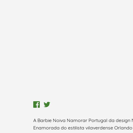
A Barbie Noiva Namorar Portugal da design N
Termo de Pesquisa
Enamorada do estilista vilaverdense Orland