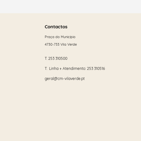
Saber
mais
Contactos
Praça do Município
4730-733 Vila Verde
T.
253 310500
T. Linha + Atendimento:
253 310516
geral@cm-vilaverde.pt