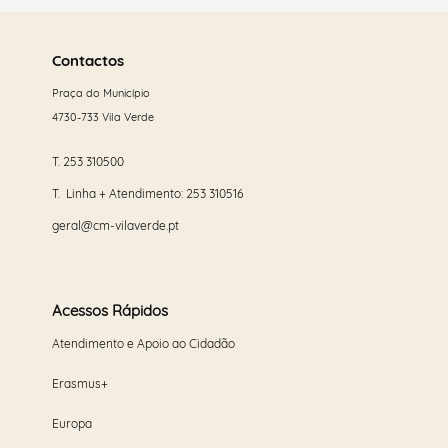
Saber
mais
Contactos
Praça do Município
4730-733 Vila Verde
T.
253 310500
T. Linha + Atendimento:
253 310516
geral@cm-vilaverde.pt
Acessos Rápidos
Atendimento e Apoio ao Cidadão
Erasmus+
Europa