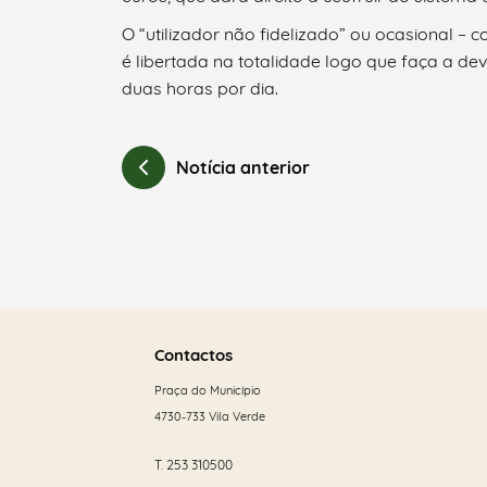
O “utilizador não fidelizado” ou ocasional –
é libertada na totalidade logo que faça a devo
duas horas por dia.
Notícia anterior
Saber
mais
Contactos
Praça do Município
4730-733 Vila Verde
T.
253 310500