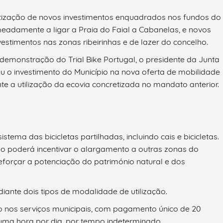
tização de novos investimentos enquadrados nos fundos do
eadamente a ligar a Praia do Faial a Cabanelas, e novos
vestimentos nas zonas ribeirinhas e de lazer do concelho.
monstração do Trial Bike Portugal, o presidente da Junta
eu o investimento do Município na nova oferta de mobilidade
 a utilização da ecovia concretizada no mandato anterior.
istema das bicicletas partilhadas, incluindo cais e bicicletas.
o poderá incentivar o alargamento a outras zonas do
forçar a potenciação do património natural e dos
.
iante dois tipos de modalidade de utilização.
ição nos serviços municipais, com pagamento único de 20
a uma hora por dia, por tempo indeterminado.