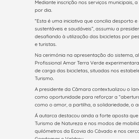
Mediante inscrição nos serviços municipais, a
por dia.
“Esta é uma iniciativa que concilia desporto
sustentáveis e saudáveis”, assumiu a preside
desafiando à utilização das bicicletas por pe
e turistas.
Na cerimónia na apresentação do sistema, al
Profissional Amar Terra Verde experimentara
de carga das bicicletas, situadas nos estabe
Turismo.
A presidente da Câmara contextualizou o la
como oportunidade para reforçar a “abertura
Termo de Pesquisa
como o amor, a partilha, a solidariedade, o a
Á autarca destacou ainda a forte aposta que
Turismo de Natureza e nos modos de mobilid
quilómetros da Ecovia do Cávado e nos cerc
Categorias gerais
Gondomar e Valdreu.