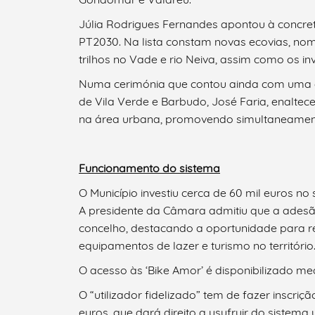
Júlia Rodrigues Fernandes apontou à concre
PT2030. Na lista constam novas ecovias, nom
trilhos no Vade e rio Neiva, assim como os in
Filtros
Numa cerimónia que contou ainda com uma de
de Vila Verde e Barbudo, José Faria, enaltec
na área urbana, promovendo simultaneamente
Funcionamento do sistema
O Município investiu cerca de 60 mil euros no s
A presidente da Câmara admitiu que a adesã
concelho, destacando a oportunidade para re
equipamentos de lazer e turismo no território
O acesso às ‘Bike Amor’ é disponibilizado med
O “utilizador fidelizado” tem de fazer inscr
euros, que dará direito a usufruir do sistem