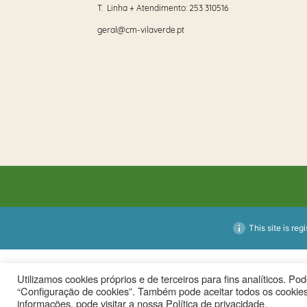
T. Linha + Atendimento:
253 310516
geral@cm-vilaverde.pt
This site is reg
Utilizamos cookies próprios e de terceiros para fins analíticos. P
“Configuração de cookies”. Também pode aceitar todos os cookies
informações, pode visitar a nossa Política de privacidade.