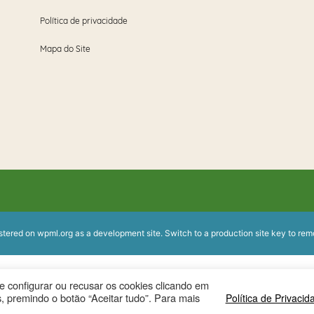
Política de privacidade
Mapa do Site
istered on
wpml.org
as a development site. Switch to a production site key to
rem
ode configurar ou recusar os cookies clicando em
, premindo o botão “Aceitar tudo”. Para mais
Política de Privacid