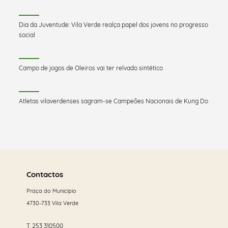
Dia da Juventude: Vila Verde realça papel dos jovens no progresso
social
Campo de jogos de Oleiros vai ter relvado sintético
Atletas vilaverdenses sagram-se Campeões Nacionais de Kung Do
Saber
mais
Contactos
Praça do Município
4730-733 Vila Verde
T.
253 310500