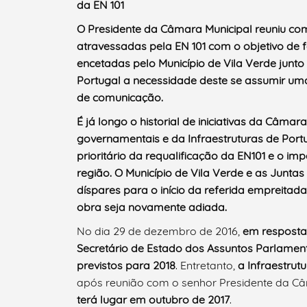
da EN 101
O Presidente da Câmara Municipal reuniu com
atravessadas pela EN 101 com o objetivo de f
encetadas pelo Município de Vila Verde junt
Portugal a necessidade deste se assumir uma 
de comunicação.
É já longo o historial de iniciativas da Câma
governamentais e da Infraestruturas de Port
prioritário da requalificação da EN101 e o i
região. O Município de Vila Verde e as Junt
díspares para o início da referida empreitad
obra seja novamente adiada.
No dia 29 de dezembro de 2016,
em resposta
Secretário de Estado dos Assuntos Parlamen
previstos para 2018
. Entretanto,
a Infraestrut
após reunião com o senhor Presidente da Câ
terá lugar em outubro de 2017
.