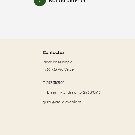
Notícia anterior
Saber
mais
Contactos
Praça do Município
4730-733 Vila Verde
T.
253 310500
T. Linha + Atendimento:
253 310516
geral@cm-vilaverde.pt