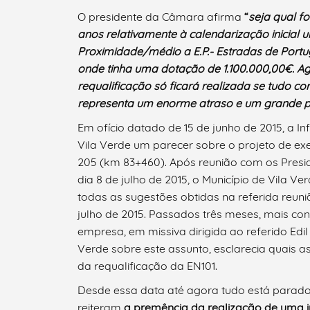
Termo de Pesquisa
O presidente da Câmara afirma
“
seja qual f
anos relativamente à calendarização inicial
Proximidade/médio a E.P.- Estradas de Port
onde tinha uma dotação de 1.100.000,00€. A
requalificação só ficará realizada se tudo co
Categorias gerais
representa um enorme atraso e um grande pr
Em ofício datado de 15 de junho de 2015, a Inf
Vila Verde um parecer sobre o projeto de ex
205 (km 83+460). Após reunião com os Preside
Filtros
dia 8 de julho de 2015, o Município de Vila 
todas as sugestões obtidas na referida reuni
julho de 2015. Passados três meses, mais co
empresa, em missiva dirigida ao referido Edil
Verde sobre este assunto, esclarecia quais a
da requalificação da EN101.
Desde essa data até agora tudo está parado
reiteram
a premência da realização de uma i