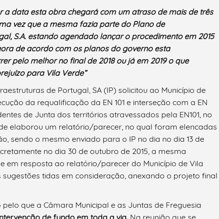
or a data esta obra chegará com um atraso de mais de três
 uma vez que a mesma fazia parte do Plano de
ugal, S.A. estando agendado lançar o procedimento em 2015
gora de acordo com os planos do governo esta
rrer pelo melhor no final de 2018 ou já em 2019 o que
ejuízo para Vila Verde”
raestruturas de Portugal, SA (IP) solicitou ao Município de
ecução da requalificação da EN 101 e interseção com a EN
ntes de Junta dos territórios atravessados pela EN101, no
Verde elaborou um relatório/parecer, no qual foram elencadas
ão, sendo o mesmo enviado para o IP no dia no dia 13 de
ncretamente no dia 30 de outubro de 2015, a mesma
 e em resposta ao relatório/parecer do Município de Vila
s sugestões tidas em consideração, anexando o projeto final
 pelo que a Câmara Municipal e as Juntas de Freguesia
ntervenção de fundo em toda a via.
Na reunião que se