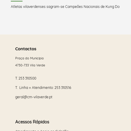
Atletas vilaverdenses sagram-se Campeões Nacionais de Kung Do
Saber
mais
Contactos
Praça do Município
4730-733 Vila Verde
T.
253 310500
T. Linha + Atendimento:
253 310516
geral@cm-vilaverde.pt
Acessos Rápidos