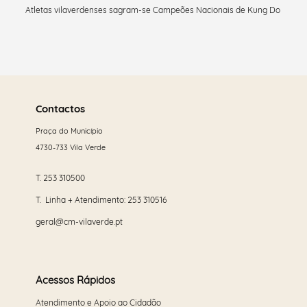
Atletas vilaverdenses sagram-se Campeões Nacionais de Kung Do
Saber
mais
Contactos
Praça do Município
4730-733 Vila Verde
T.
253 310500
T. Linha + Atendimento:
253 310516
geral@cm-vilaverde.pt
Acessos Rápidos
Atendimento e Apoio ao Cidadão