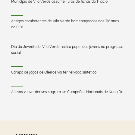
Município de Vila Verde assume livros de fichas do 1º ciclo
Antigos combatentes de Vila Verde homenageados nos 316 anos
do RC6
Dia da Juventude: Vila Verde realça papel dos jovens no progresso
social
Campo de jogos de Oleiros vai ter relvado sintético
Atletas vilaverdenses sagram-se Campeões Nacionais de Kung Do
Saber