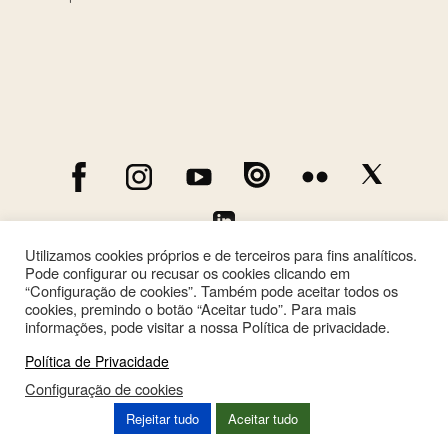
Utilizamos cookies próprios e de terceiros para fins analíticos.
Pode configurar ou recusar os cookies clicando em
“Configuração de cookies”. Também pode aceitar todos os
cookies, premindo o botão “Aceitar tudo”. Para mais
informações, pode visitar a nossa Política de privacidade.
Política de Privacidade
Configuração de cookies
This site is registered on
wpml.org
as a development site. Switch to a production
Rejeitar tudo
Aceitar tudo
site key to
remove this banner
.