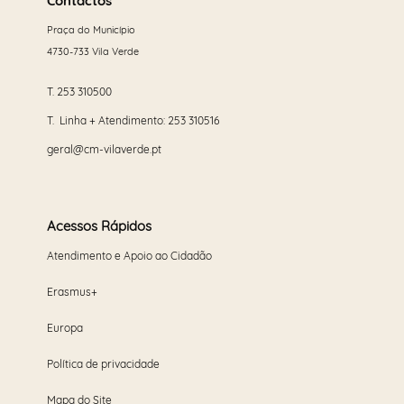
mais
Contactos
Praça do Município
4730-733 Vila Verde
T.
253 310500
T. Linha + Atendimento:
253 310516
geral@cm-vilaverde.pt
Acessos Rápidos
Atendimento e Apoio ao Cidadão
Erasmus+
Europa
Política de privacidade
Mapa do Site