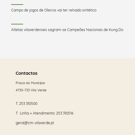
Campo de jogos de Oleiros vai ter relvado sintético
Atletas vilaverdenses sagram-se Campeões Nacionais de Kung Do
Saber
mais
Contactos
Praça do Município
4730-733 Vila Verde
T.
253 310500
T. Linha + Atendimento:
253 310516
geral@cm-vilaverde.pt