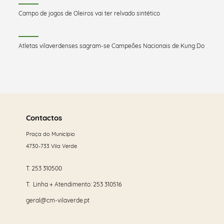
Campo de jogos de Oleiros vai ter relvado sintético
Atletas vilaverdenses sagram-se Campeões Nacionais de Kung Do
Saber
mais
Contactos
Praça do Município
4730-733 Vila Verde
T.
253 310500
T. Linha + Atendimento:
253 310516
geral@cm-vilaverde.pt